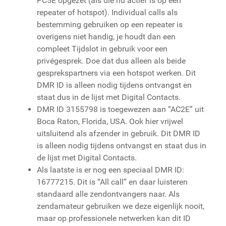
PC5E opgezet (als die nu actief is op een
repeater of hotspot). Individual calls als
bestemming gebruiken op een repeater is
overigens niet handig, je houdt dan een
compleet Tijdslot in gebruik voor een
privégesprek. Doe dat dus alleen als beide
gesprekspartners via een hotspot werken. Dit
DMR ID is alleen nodig tijdens ontvangst en
staat dus in de lijst met Digital Contacts.
DMR ID 3155798 is toegewezen aan “AC2E” uit
Boca Raton, Florida, USA. Ook hier vrijwel
uitsluitend als afzender in gebruik. Dit DMR ID
is alleen nodig tijdens ontvangst en staat dus in
de lijst met Digital Contacts.
Als laatste is er nog een speciaal DMR ID:
16777215. Dit is “All call” en daar luisteren
standaard alle zendontvangers naar. Als
zendamateur gebruiken we deze eigenlijk nooit,
maar op professionele netwerken kan dit ID