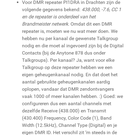
Voor DMR repeater PI1DRA in Drachten zijn de
volgende gegevens bekend:
438.
000, -7.6, CC 1
en de repeater is onderdeel van het
Brandmeister netwerk
. Omdat dit een DMR
repeater is, moeten we nu wat meer doen. We
hebben nu per kanaal de gewenste Talkgroup
nodig en die moet al ingevoerd zijn bij de Digital
Contacts (bij de Anytone 878 dus onder
Talkgroups). Per kanaal? Ja, want voor elke
Talkgroup op deze repeater hebben we een
eigen geheugenkanaal nodig. En dat doet het
aantal gebruikte geheugenkanalen aardig
oplopen, vandaar dat DMR zendontvangers
vaak 1000 of meer kanalen hebben. :) Goed: we
configureren dus een aantal channels met
dezelfde Receive (438.000) en Transmit
(430.400) Frequency, Color Code (1), Band
Width (12.5kHz), Channel Type (Digital) en je
eigen DMR ID. Het verschil zit ‘m steeds in de