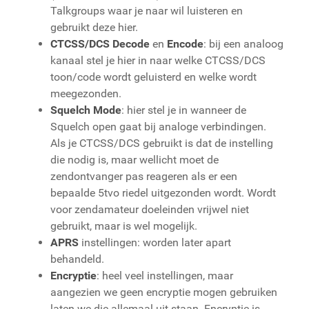
Talkgroups waar je naar wil luisteren en
gebruikt deze hier.
CTCSS/DCS Decode
en
Encode
: bij een analoog
kanaal stel je hier in naar welke CTCSS/DCS
toon/code wordt geluisterd en welke wordt
meegezonden.
Squelch Mode
: hier stel je in wanneer de
Squelch open gaat bij analoge verbindingen.
Als je CTCSS/DCS gebruikt is dat de instelling
die nodig is, maar wellicht moet de
zendontvanger pas reageren als er een
bepaalde 5tvo riedel uitgezonden wordt. Wordt
voor zendamateur doeleinden vrijwel niet
gebruikt, maar is wel mogelijk.
APRS
instellingen: worden later apart
behandeld.
Encryptie
: heel veel instellingen, maar
aangezien we geen encryptie mogen gebruiken
laten we die allemaal uit staan. Encryptie is