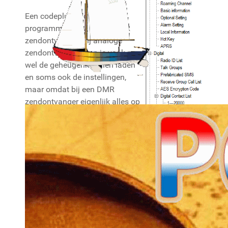
Een codeplug is de volledige
programmering van een DMR
zendontvanger. Bij analoge
zendontvangers kun je vaak nog
wel de geheugenkanalen laden
en soms ook de instellingen,
maar omdat bij een DMR
zendontvanger eigenlijk alles op
één of andere manier met elkaar
in verband staat heb je weinig
aan de losse onderdelen alleen.
Zodra je ergens iets verandert
heeft dat gevolgen voor andere
dingen in de codeplug. Vandaar
dat je alle onderdelen
gezamenlijk in één bestand bij
elkaar hebt.