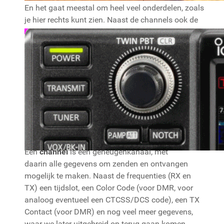
En het gaat meestal om heel veel onderdelen, zoals
je hier rechts kunt zien. Naast de channels ook de
zones, scan lists, instellingen, contacten en nog
veel meer. We komen veel van deze onderdelen
later in detail tegen, andere onderdelen worden
alleen kort (of niet) besproken omdat ze te
specifiek voor één type zendontvanger zijn.
Zonder nu al in veel detail te treden kijken we eerst
naar de belangrijkste samenhangende onderdelen:
channels, zones, digital contacts en DMR ID’s.
Een
channel
is een geheugenkanaal, met
daarin alle gegevens om zenden en ontvangen
mogelijk te maken. Naast de frequenties (RX en
TX) een tijdslot, een Color Code (voor DMR, voor
analoog eventueel een CTCSS/DCS code), een TX
Contact (voor DMR) en nog veel meer gegevens,
waar we later uitgebreid op terug gaan komen.