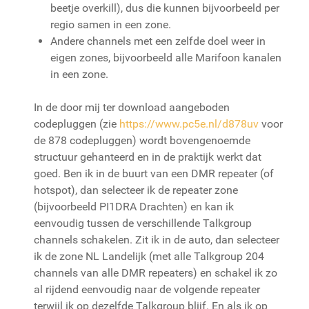
beetje overkill), dus die kunnen bijvoorbeeld per
regio samen in een zone.
Andere channels met een zelfde doel weer in
eigen zones, bijvoorbeeld alle Marifoon kanalen
in een zone.
In de door mij ter download aangeboden
codepluggen (zie
https://www.pc5e.nl/d878uv
voor
de 878 codepluggen) wordt bovengenoemde
structuur gehanteerd en in de praktijk werkt dat
goed. Ben ik in de buurt van een DMR repeater (of
hotspot), dan selecteer ik de repeater zone
(bijvoorbeeld PI1DRA Drachten) en kan ik
eenvoudig tussen de verschillende Talkgroup
channels schakelen. Zit ik in de auto, dan selecteer
ik de zone NL Landelijk (met alle Talkgroup 204
channels van alle DMR repeaters) en schakel ik zo
al rijdend eenvoudig naar de volgende repeater
terwijl ik op dezelfde Talkgroup blijf. En als ik op