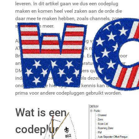
leveren. In dit artikel gaan we dus een codeplug
maken en komen heel veel zaken aan de orde die
daar mee te maken hebben, zoals channels, zones,
scanlists en meer.
Als voorbeeld wordt een codeplug voor de Anytone
AT-D878UV portofoon die gebruik maakt van het
Brandmeister netwerk genomen. Een codeplug voor
andere merk en type DMR apparatuur of een ander
DMR netwerk is weliswaar anders qua uiterlijk en
indeling, maar bevat grotendeels dezelfde
onderdelen. De hier opgedane kennis kan dus ook
prima voor andere codepluggen gebruikt worden.
Wat is een
codeplug?