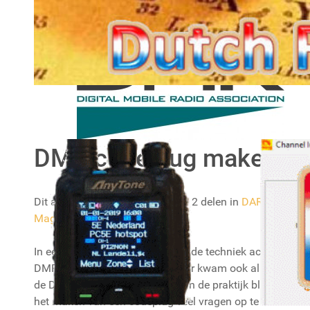
DMR Codeplug maken
DMR codeplug maken
Dit artikel is ook gepubliceerd in 2 delen in
DARU
Magazine
, vanaf nummer 7.
In een eerdere
artikelserie
heb ik de techniek achter
DMR uit de doeken gedaan. Daar kwam ook al kort
de DMR codeplug aan de orde. In de praktijk blijkt
het maken van een codeplug veel vragen op te